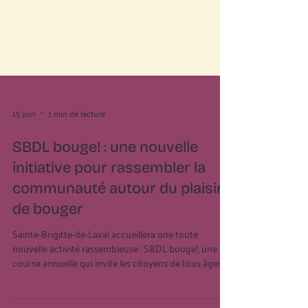
15 juin
1 min de lecture
SBDL bouge! : une nouvelle
initiative pour rassembler la
communauté autour du plaisir
de bouger
Sainte-Brigitte-de-Laval accueillera une toute
nouvelle activité rassembleuse : SBDL bouge!, une
course annuelle qui invite les citoyens de tous âges à